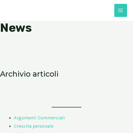
Vai
al
Main
contenuto
News
Men
Archivio articoli
Argomenti Commerciali
Crescita personale